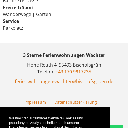
Balkon/Terrasse
Freizeit/Sport
Wanderwege
|
Garten
Service
Parkplatz
3 Sterne Ferienwohnungen Wachter
Hohe Reuth 4,
95493
Bischofsgrün
Telefon
+49 170 9917235
ferienwohnungen-wachter@bischofsgruen.de
Impressum
Datenschutzerklärung
Barrierefreiheitserklärung
Wir möchten auf unserer Webseite Cookies und
pseudonyme Analysetechniken auch unserer
Dienstleister verwenden, um damit Besuche auf