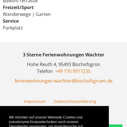
Balkon/Terrasse
Freizeit/Sport
Wanderwege
|
Garten
Service
Parkplatz
3 Sterne Ferienwohnungen Wachter
Hohe Reuth 4,
95493
Bischofsgrün
Telefon
+49 170 9917235
ferienwohnungen-wachter@bischofsgruen.de
Impressum
Datenschutzerklärung
Barrierefreiheitserklärung
Wir möchten auf unserer Webseite Cookies und
pseudonyme Analysetechniken auch unserer
Dienstleister verwenden, um damit Besuche auf